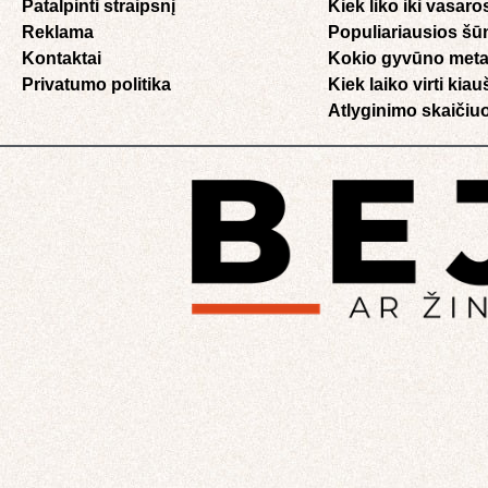
Patalpinti straipsnį
Kiek liko iki vasaro
Reklama
Populiariausios šū
Kontaktai
Kokio gyvūno meta
Privatumo politika
Kiek laiko virti kia
Atlyginimo skaičiuo