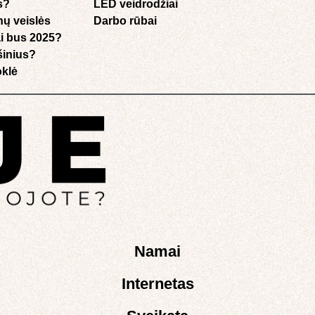
s?
LED veidrodžiai
nų veislės
Darbo rūbai
i bus 2025?
ušinius?
klė​
Namai
Internetas