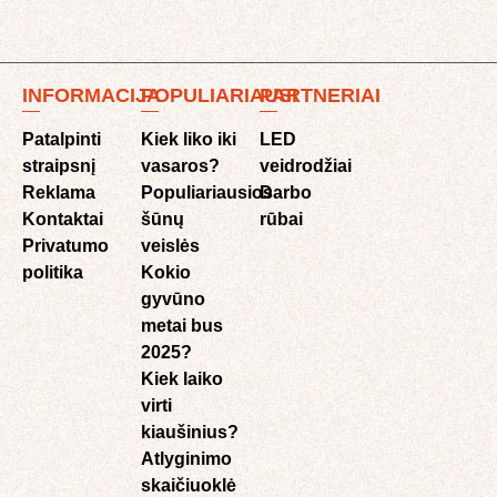
INFORMACIJA
POPULIARIAUSI
PARTNERIAI
Patalpinti
Kiek liko iki
LED
straipsnį
vasaros?
veidrodžiai
Reklama
Populiariausios
Darbo
Kontaktai
šūnų
rūbai
Privatumo
veislės
politika
Kokio
gyvūno
metai bus
2025?
Kiek laiko
virti
kiaušinius?
Atlyginimo
skaičiuoklė​