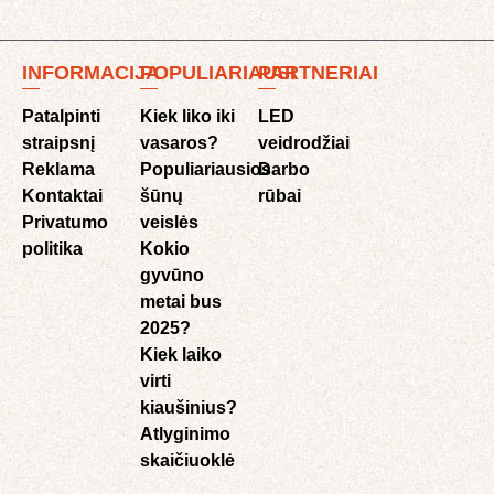
INFORMACIJA
POPULIARIAUSI
PARTNERIAI
Patalpinti
Kiek liko iki
LED
straipsnį
vasaros?
veidrodžiai
Reklama
Populiariausios
Darbo
Kontaktai
šūnų
rūbai
Privatumo
veislės
politika
Kokio
gyvūno
metai bus
2025?
Kiek laiko
virti
kiaušinius?
Atlyginimo
skaičiuoklė​