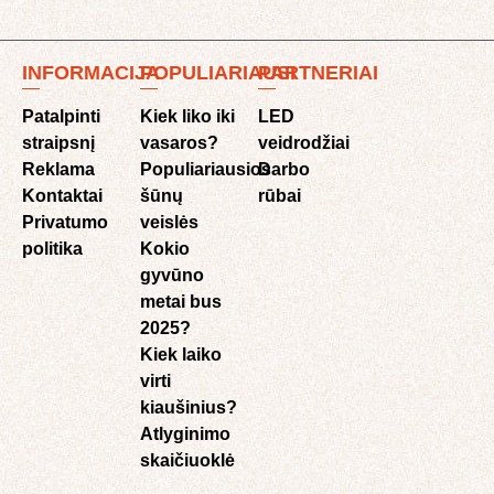
INFORMACIJA
POPULIARIAUSI
PARTNERIAI
Patalpinti
Kiek liko iki
LED
straipsnį
vasaros?
veidrodžiai
Reklama
Populiariausios
Darbo
Kontaktai
šūnų
rūbai
Privatumo
veislės
politika
Kokio
gyvūno
metai bus
2025?
Kiek laiko
virti
kiaušinius?
Atlyginimo
skaičiuoklė​