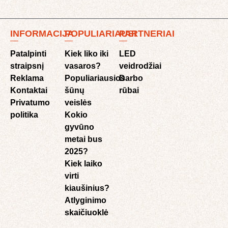
INFORMACIJA
POPULIARIAUSI
PARTNERIAI
Patalpinti
Kiek liko iki
LED
straipsnį
vasaros?
veidrodžiai
Reklama
Populiariausios
Darbo
Kontaktai
šūnų
rūbai
Privatumo
veislės
politika
Kokio
gyvūno
metai bus
2025?
Kiek laiko
virti
kiaušinius?
Atlyginimo
skaičiuoklė​