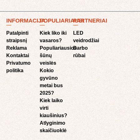
INFORMACIJA
POPULIARIAUSI
PARTNERIAI
Patalpinti
Kiek liko iki
LED
straipsnį
vasaros?
veidrodžiai
Reklama
Populiariausios
Darbo
Kontaktai
šūnų
rūbai
Privatumo
veislės
politika
Kokio
gyvūno
metai bus
2025?
Kiek laiko
virti
kiaušinius?
Atlyginimo
skaičiuoklė​