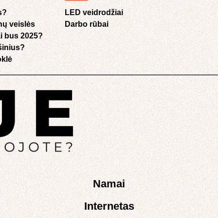
s?
LED veidrodžiai
nų veislės
Darbo rūbai
i bus 2025?
ušinius?
klė​
Namai
Internetas