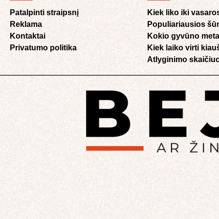
Patalpinti straipsnį
Kiek liko iki vasaro
Reklama
Populiariausios šū
Kontaktai
Kokio gyvūno meta
Privatumo politika
Kiek laiko virti kia
Atlyginimo skaičiuo