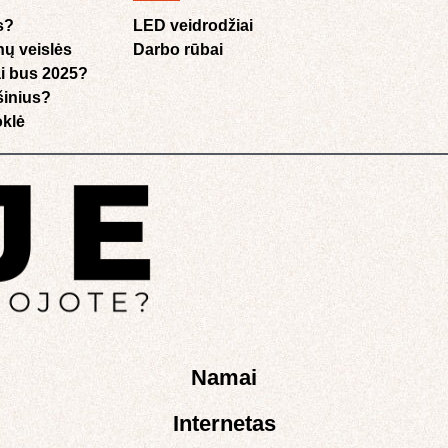
s?
LED veidrodžiai
nų veislės
Darbo rūbai
i bus 2025?
ušinius?
klė​
Namai
Internetas