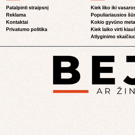
Patalpinti straipsnį
Kiek liko iki vasaro
Reklama
Populiariausios šū
Kontaktai
Kokio gyvūno meta
Privatumo politika
Kiek laiko virti kia
Atlyginimo skaičiuo