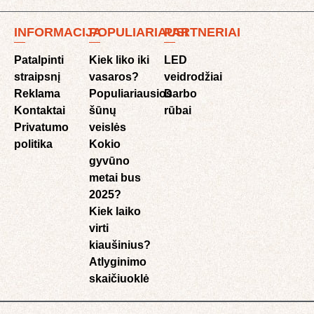
INFORMACIJA
POPULIARIAUSI
PARTNERIAI
Patalpinti
Kiek liko iki
LED
straipsnį
vasaros?
veidrodžiai
Reklama
Populiariausios
Darbo
Kontaktai
šūnų
rūbai
Privatumo
veislės
politika
Kokio
gyvūno
metai bus
2025?
Kiek laiko
virti
kiaušinius?
Atlyginimo
skaičiuoklė​