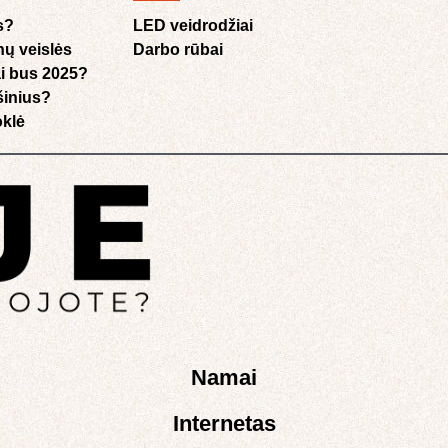
s?
LED veidrodžiai
nų veislės
Darbo rūbai
i bus 2025?
ušinius?
klė​
Namai
Internetas