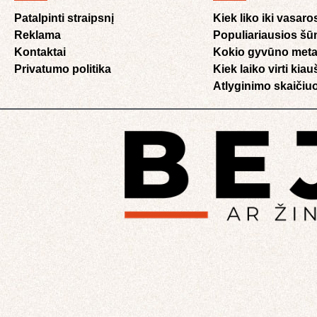
Patalpinti straipsnį
Kiek liko iki vasaro
Reklama
Populiariausios šū
Kontaktai
Kokio gyvūno meta
Privatumo politika
Kiek laiko virti kia
Atlyginimo skaičiuo