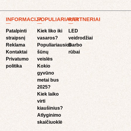
INFORMACIJA
POPULIARIAUSI
PARTNERIAI
Patalpinti
Kiek liko iki
LED
straipsnį
vasaros?
veidrodžiai
Reklama
Populiariausios
Darbo
Kontaktai
šūnų
rūbai
Privatumo
veislės
politika
Kokio
gyvūno
metai bus
2025?
Kiek laiko
virti
kiaušinius?
Atlyginimo
skaičiuoklė​