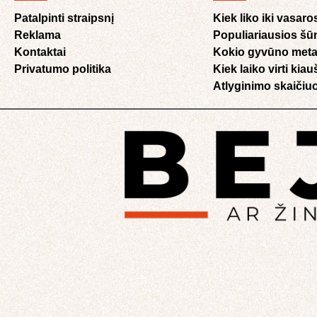
Patalpinti straipsnį
Kiek liko iki vasaro
Reklama
Populiariausios šū
Kontaktai
Kokio gyvūno meta
Privatumo politika
Kiek laiko virti kia
Atlyginimo skaičiuo