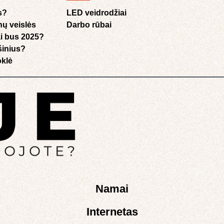
s?
LED veidrodžiai
nų veislės
Darbo rūbai
i bus 2025?
ušinius?
klė​
Namai
Internetas