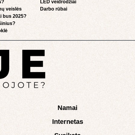
s?
LED veidrodžiai
nų veislės
Darbo rūbai
i bus 2025?
ušinius?
klė​
Namai
Internetas