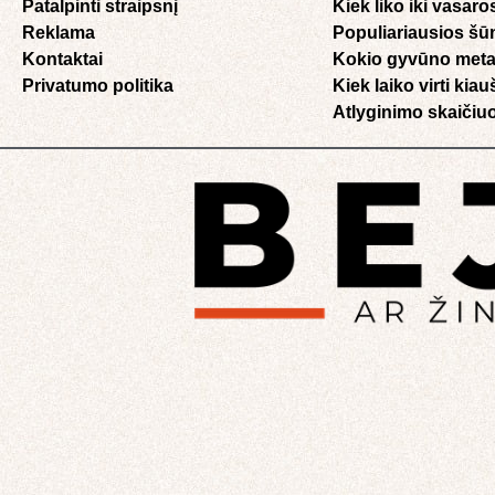
Patalpinti straipsnį
Kiek liko iki vasaro
Reklama
Populiariausios šū
Kontaktai
Kokio gyvūno meta
Privatumo politika
Kiek laiko virti kia
Atlyginimo skaičiuo