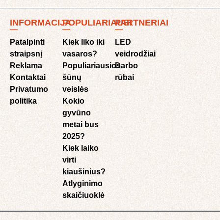
INFORMACIJA
POPULIARIAUSI
PARTNERIAI
Patalpinti
Kiek liko iki
LED
straipsnį
vasaros?
veidrodžiai
Reklama
Populiariausios
Darbo
Kontaktai
šūnų
rūbai
Privatumo
veislės
politika
Kokio
gyvūno
metai bus
2025?
Kiek laiko
virti
kiaušinius?
Atlyginimo
skaičiuoklė​