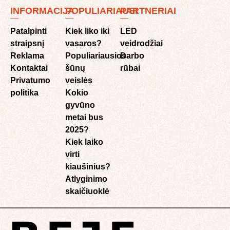
INFORMACIJA
POPULIARIAUSI
PARTNERIAI
Patalpinti
Kiek liko iki
LED
straipsnį
vasaros?
veidrodžiai
Reklama
Populiariausios
Darbo
Kontaktai
šūnų
rūbai
Privatumo
veislės
politika
Kokio
gyvūno
metai bus
2025?
Kiek laiko
virti
kiaušinius?
Atlyginimo
skaičiuoklė​