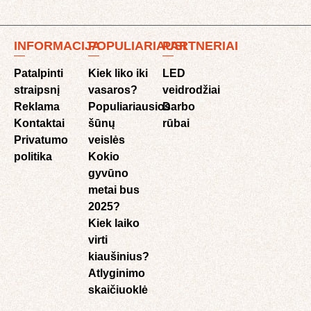
INFORMACIJA
POPULIARIAUSI
PARTNERIAI
Patalpinti
Kiek liko iki
LED
straipsnį
vasaros?
veidrodžiai
Reklama
Populiariausios
Darbo
Kontaktai
šūnų
rūbai
Privatumo
veislės
politika
Kokio
gyvūno
metai bus
2025?
Kiek laiko
virti
kiaušinius?
Atlyginimo
skaičiuoklė​