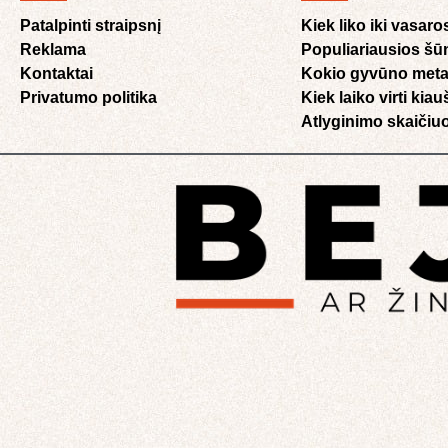
Patalpinti straipsnį
Kiek liko iki vasaro
Reklama
Populiariausios šū
Kontaktai
Kokio gyvūno meta
Privatumo politika
Kiek laiko virti kia
Atlyginimo skaičiuo