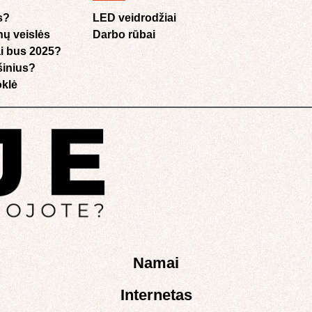
s?
LED veidrodžiai
nų veislės
Darbo rūbai
i bus 2025?
ušinius?
klė​
Namai
Internetas