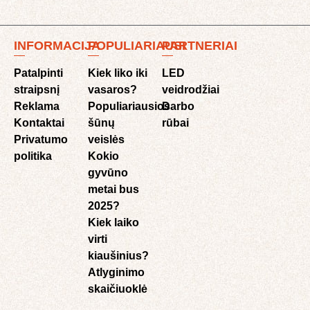
INFORMACIJA
POPULIARIAUSI
PARTNERIAI
Patalpinti
Kiek liko iki
LED
straipsnį
vasaros?
veidrodžiai
Reklama
Populiariausios
Darbo
Kontaktai
šūnų
rūbai
Privatumo
veislės
politika
Kokio
gyvūno
metai bus
2025?
Kiek laiko
virti
kiaušinius?
Atlyginimo
skaičiuoklė​