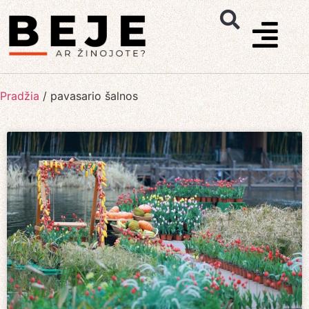
Pradžia
/
pavasario šalnos