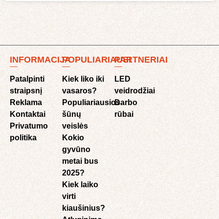
INFORMACIJA
POPULIARIAUSI
PARTNERIAI
Patalpinti
Kiek liko iki
LED
straipsnį
vasaros?
veidrodžiai
Reklama
Populiariausios
Darbo
Kontaktai
šūnų
rūbai
Privatumo
veislės
politika
Kokio
gyvūno
metai bus
2025?
Kiek laiko
virti
kiaušinius?