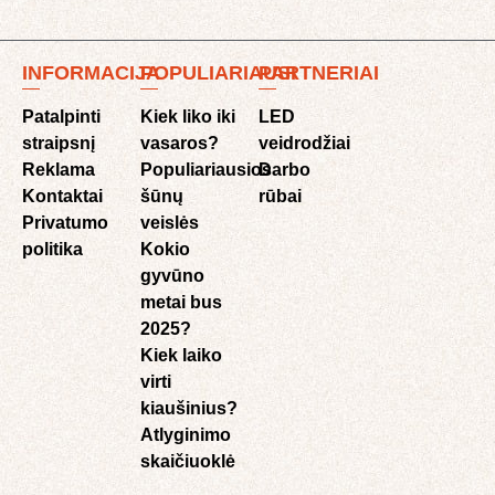
INFORMACIJA
POPULIARIAUSI
PARTNERIAI
Patalpinti
Kiek liko iki
LED
straipsnį
vasaros?
veidrodžiai
Reklama
Populiariausios
Darbo
Kontaktai
šūnų
rūbai
Privatumo
veislės
politika
Kokio
gyvūno
metai bus
2025?
Kiek laiko
virti
kiaušinius?
Atlyginimo
skaičiuoklė​