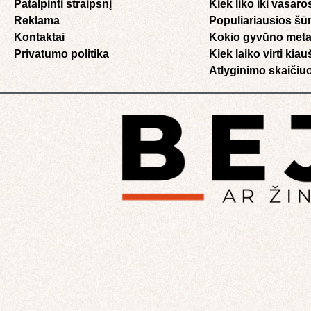
Patalpinti straipsnį
Kiek liko iki vasaro
Reklama
Populiariausios šū
Kontaktai
Kokio gyvūno meta
Privatumo politika
Kiek laiko virti kia
Atlyginimo skaičiuo