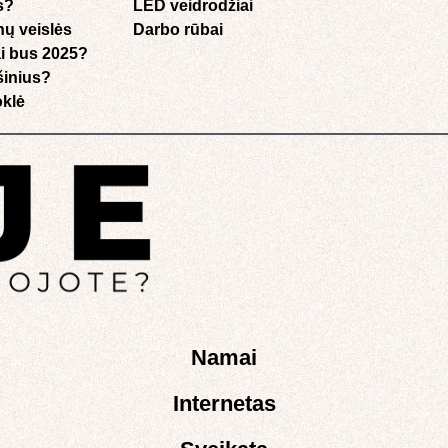
s?
LED veidrodžiai
nų veislės
Darbo rūbai
i bus 2025?
ušinius?
klė​
Namai
Internetas