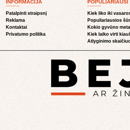
INFORMACIJA
POPULIARIAUSI
Patalpinti straipsnį
Kiek liko iki vasaro
Reklama
Populiariausios šū
Kontaktai
Kokio gyvūno meta
Privatumo politika
Kiek laiko virti kia
Atlyginimo skaičiuo