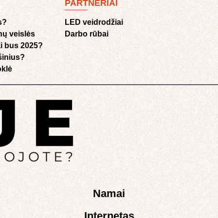
PARTNERIAI
s?
LED veidrodžiai
nų veislės
Darbo rūbai
i bus 2025?
ušinius?
klė​
Namai
Internetas