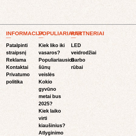
INFORMACIJA
POPULIARIAUSI
PARTNERIAI
Patalpinti
Kiek liko iki
LED
straipsnį
vasaros?
veidrodžiai
Reklama
Populiariausios
Darbo
Kontaktai
šūnų
rūbai
Privatumo
veislės
politika
Kokio
gyvūno
metai bus
2025?
Kiek laiko
virti
kiaušinius?
Atlyginimo