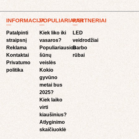
INFORMACIJA
POPULIARIAUSI
PARTNERIAI
Patalpinti
Kiek liko iki
LED
straipsnį
vasaros?
veidrodžiai
Reklama
Populiariausios
Darbo
Kontaktai
šūnų
rūbai
Privatumo
veislės
politika
Kokio
gyvūno
metai bus
2025?
Kiek laiko
virti
kiaušinius?
Atlyginimo
skaičiuoklė​