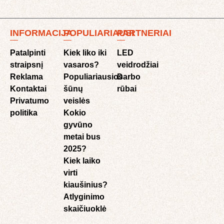
INFORMACIJA
POPULIARIAUSI
PARTNERIAI
Patalpinti
Kiek liko iki
LED
straipsnį
vasaros?
veidrodžiai
Reklama
Populiariausios
Darbo
Kontaktai
šūnų
rūbai
Privatumo
veislės
politika
Kokio
gyvūno
metai bus
2025?
Kiek laiko
virti
kiaušinius?
Atlyginimo
skaičiuoklė​