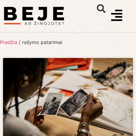
Pradžia
/
rašymo patarimai