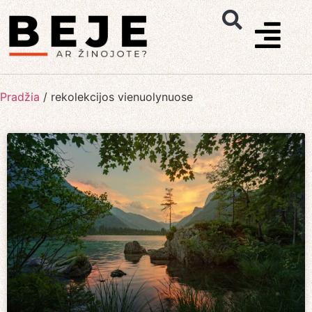
Pradžia
/
rekolekcijos vienuolynuose