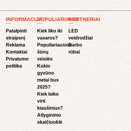
INFORMACIJA
POPULIARIAUSI
PARTNERIAI
Patalpinti
Kiek liko iki
LED
straipsnį
vasaros?
veidrodžiai
Reklama
Populiariausios
Darbo
Kontaktai
šūnų
rūbai
Privatumo
veislės
politika
Kokio
gyvūno
metai bus
2025?
Kiek laiko
virti
kiaušinius?
Atlyginimo
skaičiuoklė​