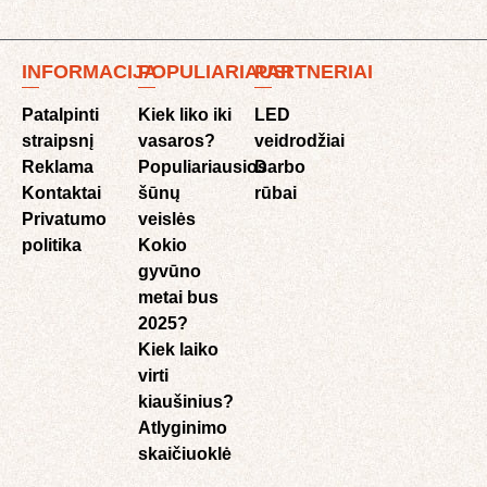
INFORMACIJA
POPULIARIAUSI
PARTNERIAI
Patalpinti
Kiek liko iki
LED
straipsnį
vasaros?
veidrodžiai
Reklama
Populiariausios
Darbo
Kontaktai
šūnų
rūbai
Privatumo
veislės
politika
Kokio
gyvūno
metai bus
2025?
Kiek laiko
virti
kiaušinius?
Atlyginimo
skaičiuoklė​