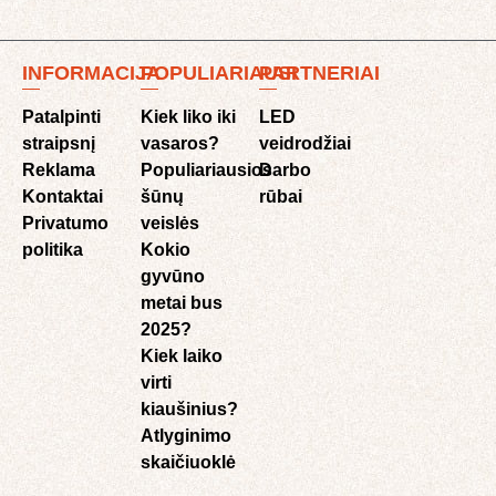
INFORMACIJA
POPULIARIAUSI
PARTNERIAI
Patalpinti
Kiek liko iki
LED
straipsnį
vasaros?
veidrodžiai
Reklama
Populiariausios
Darbo
Kontaktai
šūnų
rūbai
Privatumo
veislės
politika
Kokio
gyvūno
metai bus
2025?
Kiek laiko
virti
kiaušinius?
Atlyginimo
skaičiuoklė​