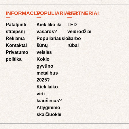
INFORMACIJA
POPULIARIAUSI
PARTNERIAI
Patalpinti
Kiek liko iki
LED
straipsnį
vasaros?
veidrodžiai
Reklama
Populiariausios
Darbo
Kontaktai
šūnų
rūbai
Privatumo
veislės
politika
Kokio
gyvūno
metai bus
2025?
Kiek laiko
virti
kiaušinius?
Atlyginimo
skaičiuoklė​