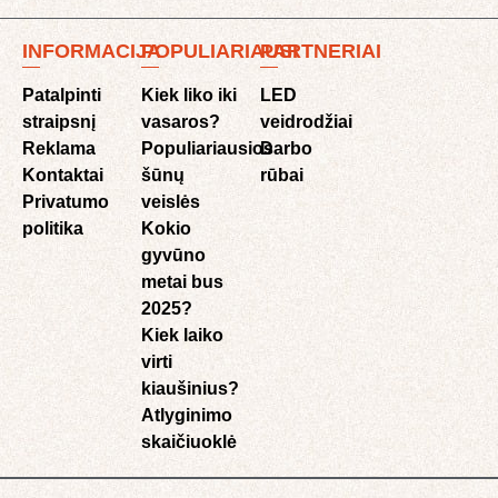
INFORMACIJA
POPULIARIAUSI
PARTNERIAI
Patalpinti
Kiek liko iki
LED
straipsnį
vasaros?
veidrodžiai
Reklama
Populiariausios
Darbo
Kontaktai
šūnų
rūbai
Privatumo
veislės
politika
Kokio
gyvūno
metai bus
2025?
Kiek laiko
virti
kiaušinius?
Atlyginimo
skaičiuoklė​