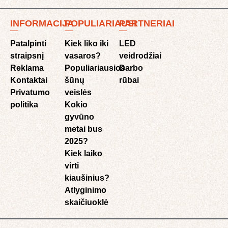
INFORMACIJA
POPULIARIAUSI
PARTNERIAI
Patalpinti
Kiek liko iki
LED
straipsnį
vasaros?
veidrodžiai
Reklama
Populiariausios
Darbo
Kontaktai
šūnų
rūbai
Privatumo
veislės
politika
Kokio
gyvūno
metai bus
2025?
Kiek laiko
virti
kiaušinius?
Atlyginimo
skaičiuoklė​