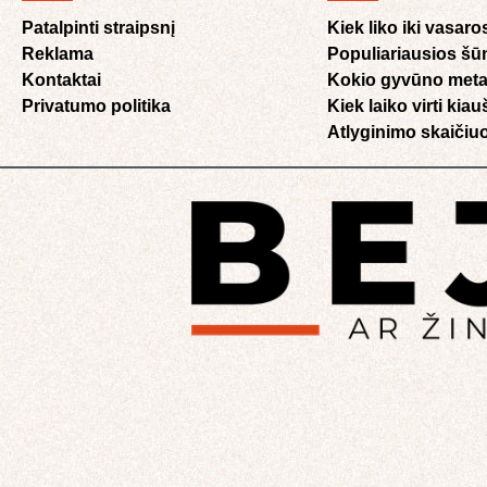
Patalpinti straipsnį
Kiek liko iki vasaro
Reklama
Populiariausios šū
Kontaktai
Kokio gyvūno meta
Privatumo politika
Kiek laiko virti kia
Atlyginimo skaičiuo