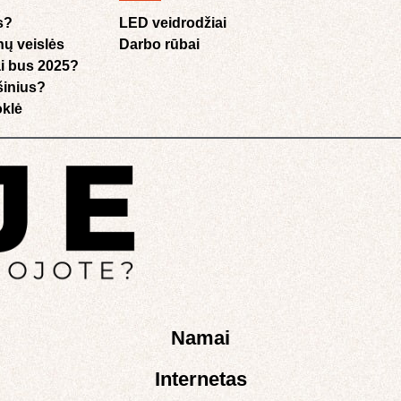
s?
LED veidrodžiai
nų veislės
Darbo rūbai
i bus 2025?
ušinius?
klė​
Namai
Internetas