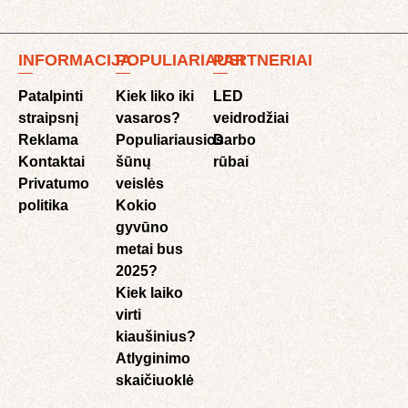
INFORMACIJA
POPULIARIAUSI
PARTNERIAI
Patalpinti
Kiek liko iki
LED
straipsnį
vasaros?
veidrodžiai
Reklama
Populiariausios
Darbo
Kontaktai
šūnų
rūbai
Privatumo
veislės
politika
Kokio
gyvūno
metai bus
2025?
Kiek laiko
virti
kiaušinius?
Atlyginimo
skaičiuoklė​