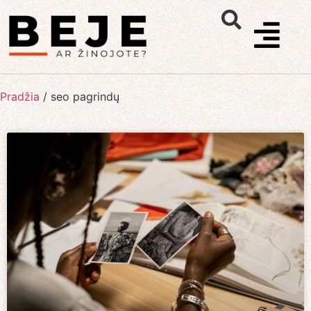
Pradžia
/
seo pagrindų