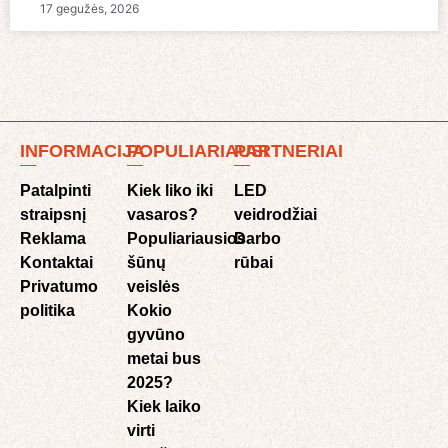
17 gegužės, 2026
INFORMACIJA
POPULIARIAUSI
PARTNERIAI
Patalpinti
Kiek liko iki
LED
straipsnį
vasaros?
veidrodžiai
Reklama
Populiariausios
Darbo
Kontaktai
šūnų
rūbai
Privatumo
veislės
politika
Kokio
gyvūno
metai bus
2025?
Kiek laiko
virti