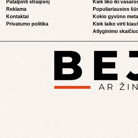
Patalpinti straipsnį
Kiek liko iki vasaro
Reklama
Populiariausios šū
Kontaktai
Kokio gyvūno meta
Privatumo politika
Kiek laiko virti kia
Atlyginimo skaičiuo