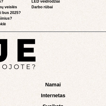
s?
LED veidrodžiai
nų veislės
Darbo rūbai
i bus 2025?
ušinius?
klė​
Namai
Internetas