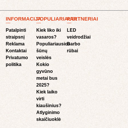
INFORMACIJA
POPULIARIAUSI
PARTNERIAI
Patalpinti
Kiek liko iki
LED
straipsnį
vasaros?
veidrodžiai
Reklama
Populiariausios
Darbo
Kontaktai
šūnų
rūbai
Privatumo
veislės
politika
Kokio
gyvūno
metai bus
2025?
Kiek laiko
virti
kiaušinius?
Atlyginimo
skaičiuoklė​