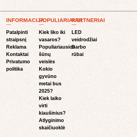
INFORMACIJA
POPULIARIAUSI
PARTNERIAI
Patalpinti
Kiek liko iki
LED
straipsnį
vasaros?
veidrodžiai
Reklama
Populiariausios
Darbo
Kontaktai
šūnų
rūbai
Privatumo
veislės
politika
Kokio
gyvūno
metai bus
2025?
Kiek laiko
virti
kiaušinius?
Atlyginimo
skaičiuoklė​