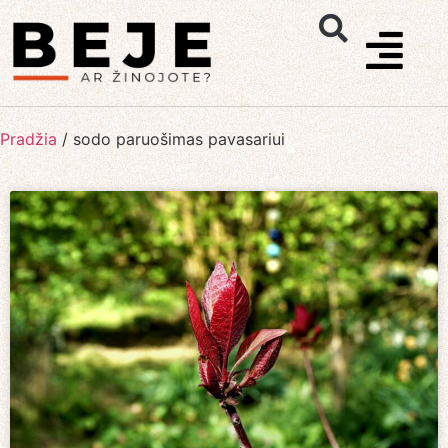
Pradžia
/
sodo paruošimas pavasariui