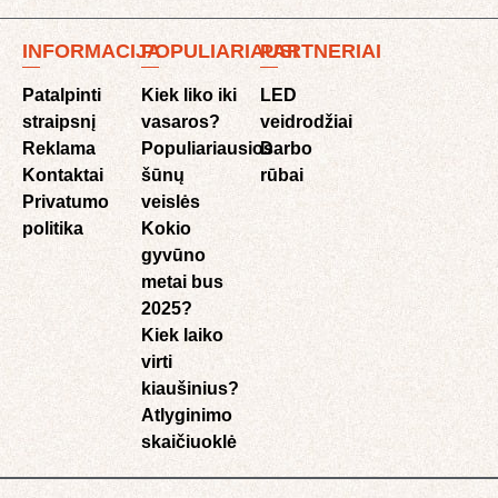
INFORMACIJA
POPULIARIAUSI
PARTNERIAI
Patalpinti
Kiek liko iki
LED
straipsnį
vasaros?
veidrodžiai
Reklama
Populiariausios
Darbo
Kontaktai
šūnų
rūbai
Privatumo
veislės
politika
Kokio
gyvūno
metai bus
2025?
Kiek laiko
virti
kiaušinius?
Atlyginimo
skaičiuoklė​