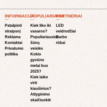
INFORMACIJA
POPULIARIAUSI
PARTNERIAI
Patalpinti
Kiek liko iki
LED
straipsnį
vasaros?
veidrodžiai
Reklama
Populiariausios
Darbo
Kontaktai
šūnų
rūbai
Privatumo
veislės
politika
Kokio
gyvūno
metai bus
2025?
Kiek laiko
virti
kiaušinius?
Atlyginimo
skaičiuoklė​