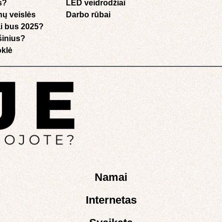
s?
LED veidrodžiai
nų veislės
Darbo rūbai
i bus 2025?
ušinius?
klė​
Namai
Internetas