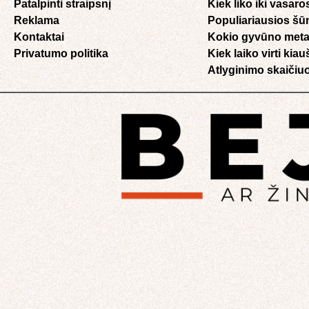
Patalpinti straipsnį
Kiek liko iki vasaro
Reklama
Populiariausios šū
Kontaktai
Kokio gyvūno meta
Privatumo politika
Kiek laiko virti kia
Atlyginimo skaičiuo