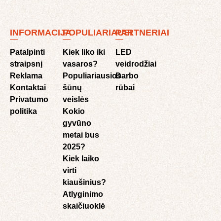
INFORMACIJA
POPULIARIAUSI
PARTNERIAI
Patalpinti
Kiek liko iki
LED
straipsnį
vasaros?
veidrodžiai
Reklama
Populiariausios
Darbo
Kontaktai
šūnų
rūbai
Privatumo
veislės
politika
Kokio
gyvūno
metai bus
2025?
Kiek laiko
virti
kiaušinius?
Atlyginimo
skaičiuoklė​