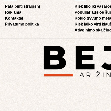
Patalpinti straipsnį
Kiek liko iki vasaro
Reklama
Populiariausios šū
Kontaktai
Kokio gyvūno meta
Privatumo politika
Kiek laiko virti kia
Atlyginimo skaičiuo