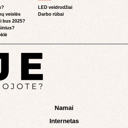
s?
LED veidrodžiai
nų veislės
Darbo rūbai
i bus 2025?
ušinius?
klė​
Namai
Internetas