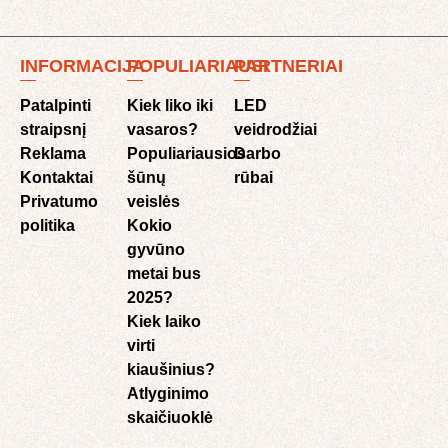
INFORMACIJA
POPULIARIAUSI
PARTNERIAI
Patalpinti
Kiek liko iki
LED
straipsnį
vasaros?
veidrodžiai
Reklama
Populiariausios
Darbo
Kontaktai
šūnų
rūbai
Privatumo
veislės
politika
Kokio
gyvūno
metai bus
2025?
Kiek laiko
virti
kiaušinius?
Atlyginimo
skaičiuoklė​