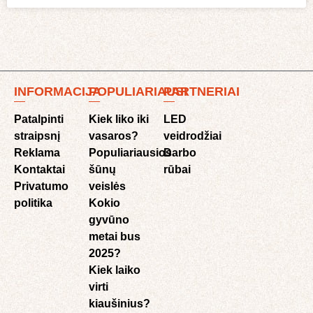
INFORMACIJA
POPULIARIAUSI
PARTNERIAI
Patalpinti
Kiek liko iki
LED
straipsnį
vasaros?
veidrodžiai
Reklama
Populiariausios
Darbo
Kontaktai
šūnų
rūbai
Privatumo
veislės
politika
Kokio
gyvūno
metai bus
2025?
Kiek laiko
virti
kiaušinius?