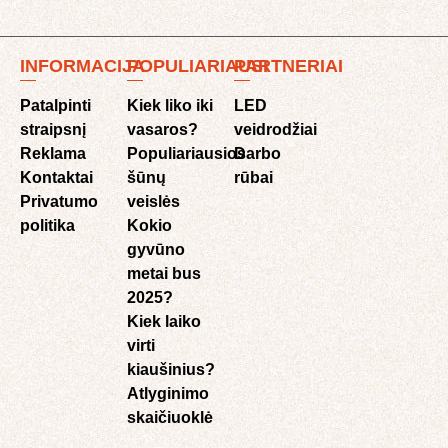
INFORMACIJA
POPULIARIAUSI
PARTNERIAI
Patalpinti
Kiek liko iki
LED
straipsnį
vasaros?
veidrodžiai
Reklama
Populiariausios
Darbo
Kontaktai
šūnų
rūbai
Privatumo
veislės
politika
Kokio
gyvūno
metai bus
2025?
Kiek laiko
virti
kiaušinius?
Atlyginimo
skaičiuoklė​