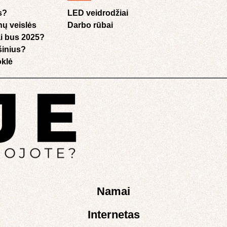
s?
LED veidrodžiai
nų veislės
Darbo rūbai
i bus 2025?
ušinius?
klė​
Namai
Internetas