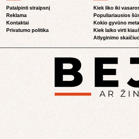
Patalpinti straipsnį
Kiek liko iki vasaro
Reklama
Populiariausios šū
Kontaktai
Kokio gyvūno meta
Privatumo politika
Kiek laiko virti kia
Atlyginimo skaičiuo