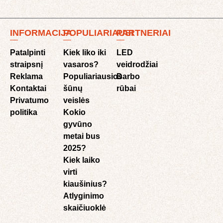
INFORMACIJA
POPULIARIAUSI
PARTNERIAI
Patalpinti
Kiek liko iki
LED
straipsnį
vasaros?
veidrodžiai
Reklama
Populiariausios
Darbo
Kontaktai
šūnų
rūbai
Privatumo
veislės
politika
Kokio
gyvūno
metai bus
2025?
Kiek laiko
virti
kiaušinius?
Atlyginimo
skaičiuoklė​