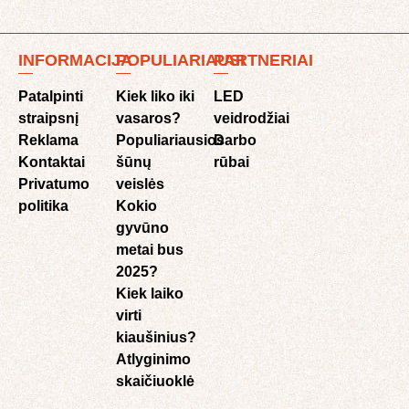
INFORMACIJA
POPULIARIAUSI
PARTNERIAI
Patalpinti
Kiek liko iki
LED
straipsnį
vasaros?
veidrodžiai
Reklama
Populiariausios
Darbo
Kontaktai
šūnų
rūbai
Privatumo
veislės
politika
Kokio
gyvūno
metai bus
2025?
Kiek laiko
virti
kiaušinius?
Atlyginimo
skaičiuoklė​