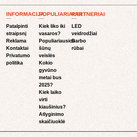
INFORMACIJA
POPULIARIAUSI
PARTNERIAI
Patalpinti
Kiek liko iki
LED
straipsnį
vasaros?
veidrodžiai
Reklama
Populiariausios
Darbo
Kontaktai
šūnų
rūbai
Privatumo
veislės
politika
Kokio
gyvūno
metai bus
2025?
Kiek laiko
virti
kiaušinius?
Atlyginimo
skaičiuoklė​