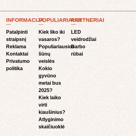
INFORMACIJA
POPULIARIAUSI
PARTNERIAI
Patalpinti
Kiek liko iki
LED
straipsnį
vasaros?
veidrodžiai
Reklama
Populiariausios
Darbo
Kontaktai
šūnų
rūbai
Privatumo
veislės
politika
Kokio
gyvūno
metai bus
2025?
Kiek laiko
virti
kiaušinius?
Atlyginimo
skaičiuoklė​