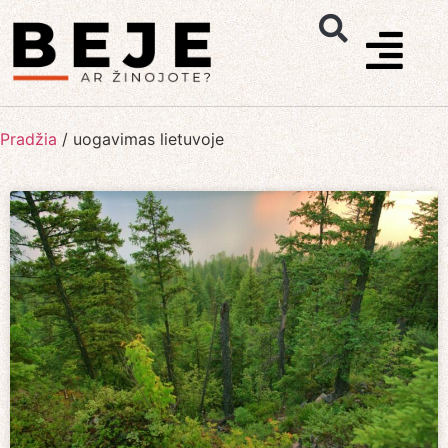
Pradžia
/
uogavimas lietuvoje